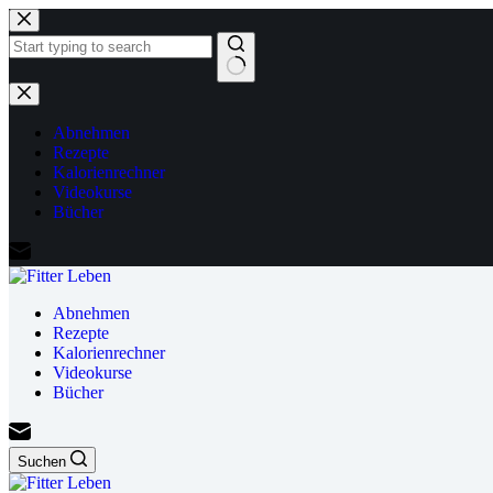
Zum
Inhalt
springen
Keine
Ergebnisse
Abnehmen
Rezepte
Kalorienrechner
Videokurse
Bücher
Abnehmen
Rezepte
Kalorienrechner
Videokurse
Bücher
Suchen