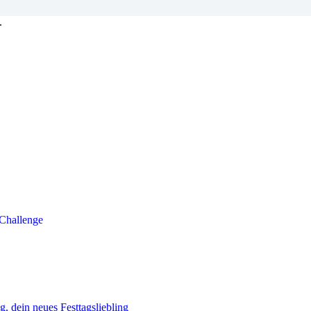
.
 Challenge
g, dein neues Festtagsliebling