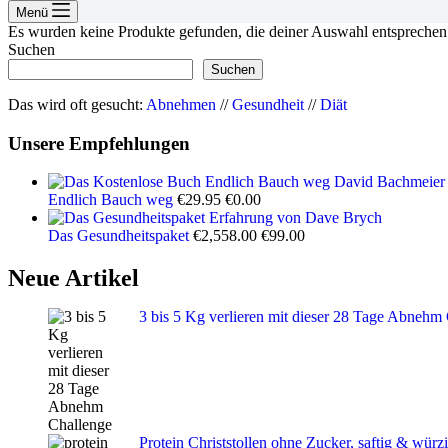
Menü
Es wurden keine Produkte gefunden, die deiner Auswahl entsprechen
Suchen
Suchen
Das wird oft gesucht:
Abnehmen
//
Gesundheit
//
Diät
Unsere Empfehlungen
Ursprünglicher
Aktueller
Endlich Bauch weg
€
29.95
€
0.00
Preis
Preis
war:
ist:
Ursprünglicher
Aktueller
Das Gesundheitspaket
€
2,558.00
€
99.00
€29.95
€0.00.
Preis
Preis
war:
ist:
Neue Artikel
€2,558.00
€99.00.
3 bis 5 Kg verlieren mit dieser 28 Tage Abnehm
Protein Christstollen ohne Zucker, saftig & würzi