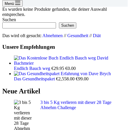
Menü
Es wurden keine Produkte gefunden, die deiner Auswahl
entsprechen.
Suchen
Suchen
Das wird oft gesucht:
Abnehmen
//
Gesundheit
//
Diät
Unsere Empfehlungen
Ursprünglicher
Aktueller
Endlich Bauch weg
€
29.95
€
0.00
Preis
Preis
war:
ist:
Ursprünglicher
Aktueller
Das Gesundheitspaket
€
2,558.00
€
99.00
€29.95
€0.00.
Preis
Preis
war:
ist:
Neue Artikel
€2,558.00
€99.00.
3 bis 5 Kg verlieren mit dieser 28 Tage
Abnehm Challenge