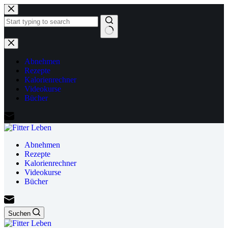
Zum
Inhalt
springen
Keine
Ergebnisse
Abnehmen
Rezepte
Kalorienrechner
Videokurse
Bücher
Abnehmen
Rezepte
Kalorienrechner
Videokurse
Bücher
Suchen