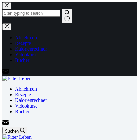
Zum
Inhalt
springen
Keine
Ergebnisse
Abnehmen
Rezepte
Kalorienrechner
Videokurse
Bücher
Abnehmen
Rezepte
Kalorienrechner
Videokurse
Bücher
Suchen