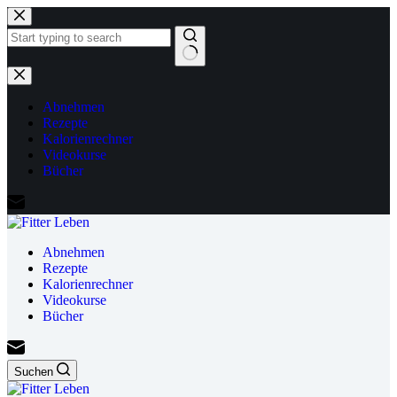
Zum
Inhalt
springen
Keine
Ergebnisse
Abnehmen
Rezepte
Kalorienrechner
Videokurse
Bücher
Abnehmen
Rezepte
Kalorienrechner
Videokurse
Bücher
Suchen