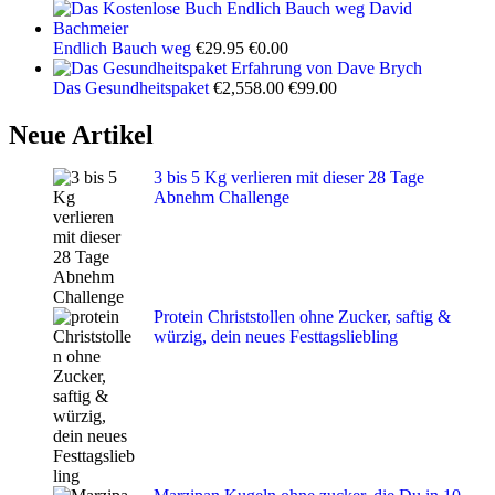
Ursprünglicher
Aktueller
Endlich Bauch weg
€
29.95
€
0.00
Preis
Preis
war:
ist:
Ursprünglicher
Aktueller
Das Gesundheitspaket
€
2,558.00
€
99.00
€29.95
€0.00.
Preis
Preis
war:
ist:
Neue Artikel
€2,558.00
€99.00.
3 bis 5 Kg verlieren mit dieser 28 Tage
Abnehm Challenge
Protein Christstollen ohne Zucker, saftig &
würzig, dein neues Festtagsliebling