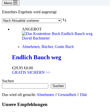
Menü
Einzelnes Ergebnis wird angezeigt
ANGEBOT
Abnehmen
,
Bücher
,
Gratis Buch
Endlich Bauch weg
Ursprünglicher
Aktueller
€
29.95
€
0.00
Preis
Preis
GRATIS SICHERN >>
war:
ist:
Suchen
€29.95
€0.00.
Suchen
Das wird oft gesucht:
Abnehmen
//
Gesundheit
//
Diät
Unsere Empfehlungen