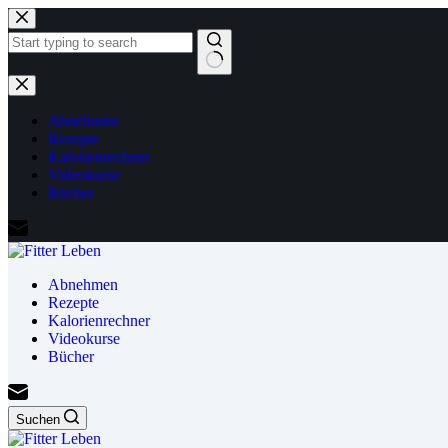
Zum
Inhalt
springen
Keine
Ergebnisse
Abnehmen
Rezepte
Kalorienrechner
Videokurse
Bücher
Abnehmen
Rezepte
Kalorienrechner
Videokurse
Bücher
Suchen