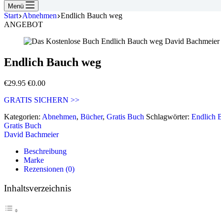
Menü
Start
Abnehmen
Endlich Bauch weg
ANGEBOT
Endlich Bauch weg
Ursprünglicher
Aktueller
€
29.95
€
0.00
Preis
Preis
GRATIS SICHERN >>
war:
ist:
€29.95
€0.00.
Kategorien:
Abnehmen
,
Bücher
,
Gratis Buch
Schlagwörter:
Endlich 
Gratis Buch
David Bachmeier
Beschreibung
Marke
Rezensionen (0)
Inhaltsverzeichnis