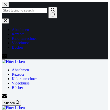
Zum
Inhalt
springen
Keine
Ergebnisse
Abnehmen
Rezepte
Kalorienrechner
Videokurse
Bücher
Abnehmen
Rezepte
Kalorienrechner
Videokurse
Bücher
Suchen