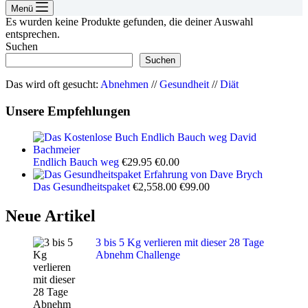
Menü
Es wurden keine Produkte gefunden, die deiner Auswahl
entsprechen.
Suchen
Suchen
Das wird oft gesucht:
Abnehmen
//
Gesundheit
//
Diät
Unsere Empfehlungen
Ursprünglicher
Aktueller
Endlich Bauch weg
€
29.95
€
0.00
Preis
Preis
war:
ist:
Ursprünglicher
Aktueller
Das Gesundheitspaket
€
2,558.00
€
99.00
€29.95
€0.00.
Preis
Preis
war:
ist:
Neue Artikel
€2,558.00
€99.00.
3 bis 5 Kg verlieren mit dieser 28 Tage
Abnehm Challenge