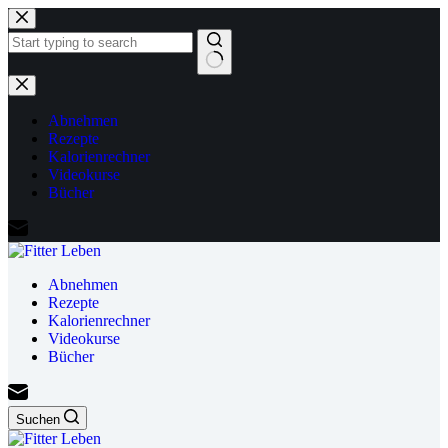
Zum
Inhalt
springen
Keine
Ergebnisse
Abnehmen
Rezepte
Kalorienrechner
Videokurse
Bücher
Abnehmen
Rezepte
Kalorienrechner
Videokurse
Bücher
Suchen