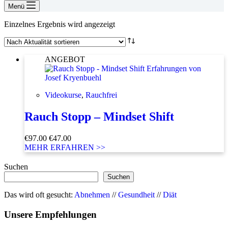
Menü
Einzelnes Ergebnis wird angezeigt
ANGEBOT
Videokurse
,
Rauchfrei
Rauch Stopp – Mindset Shift
Ursprünglicher
Aktueller
€
97.00
€
47.00
Preis
Preis
MEHR ERFAHREN >>
war:
ist:
€97.00
€47.00.
Suchen
Suchen
Das wird oft gesucht:
Abnehmen
//
Gesundheit
//
Diät
Unsere Empfehlungen