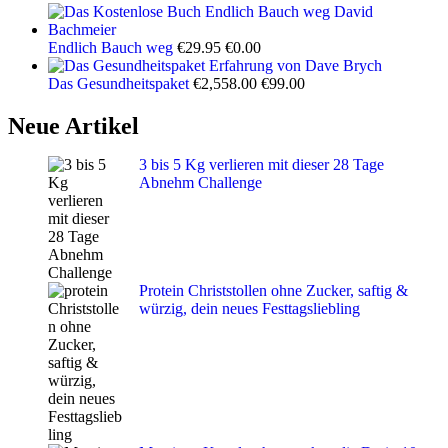
Ursprünglicher
Aktueller
Endlich Bauch weg
€
29.95
€
0.00
Preis
Preis
war:
ist:
Ursprünglicher
Aktueller
Das Gesundheitspaket
€
2,558.00
€
99.00
€29.95
€0.00.
Preis
Preis
war:
ist:
Neue Artikel
€2,558.00
€99.00.
3 bis 5 Kg verlieren mit dieser 28 Tage
Abnehm Challenge
Protein Christstollen ohne Zucker, saftig &
würzig, dein neues Festtagsliebling